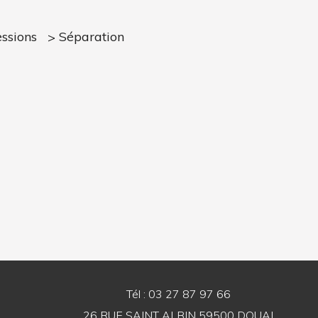
ssions
Séparation
Tél : 03 27 87 97 66
26 RUE SAINT ALBIN 59500 DOUAI